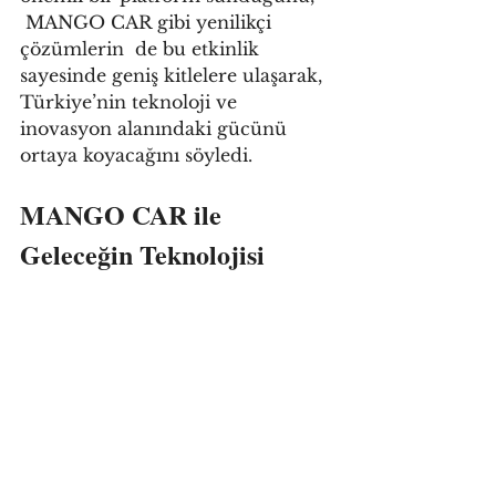
 MANGO CAR gibi yenilikçi 
çözümlerin  de bu etkinlik 
sayesinde geniş kitlelere ulaşarak, 
Türkiye’nin teknoloji ve 
inovasyon alanındaki gücünü 
ortaya koyacağını söyledi. 
MANGO CAR ile 
Geleceğin Teknolojisi 
Bugün
Yüzbaşıoğlu, Türkiye’nin 
elektrikli otomobil pazarında ilk 
yüzde 100 yerli üretim aracı 
olarak konumlanan MANGO 
CAR’ın, sürücülere güvenli, 
ekonomik ve çevre dostu bir 
seyahat deneyimi sunarken, aynı 